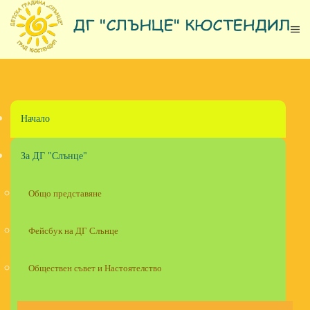
Skip to main content
Начало
За ДГ "Слънце"
Общо представяне
Фейсбук на ДГ Слънце
Обществен съвет и Настоятелство