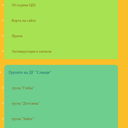
50 години ОДЗ
Карта на сайта
Прием
Антикорупция и сигнали
Групите на ДГ "Слънце"
група "Гъбка"
група "Детелина"
група "Зайче"