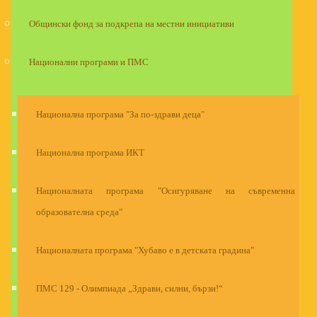
Общински фонд за подкрепа на местни инициативи
Национални програми и ПМС
Национална програма "За по-здрави деца"
Национална програма ИКТ
Националната програма "Осигуряване на съвременна
образователна среда"
Националната програма "Хубаво е в детската градина"
ПМС 129 - Олимпиада „Здрави, силни, бързи!“