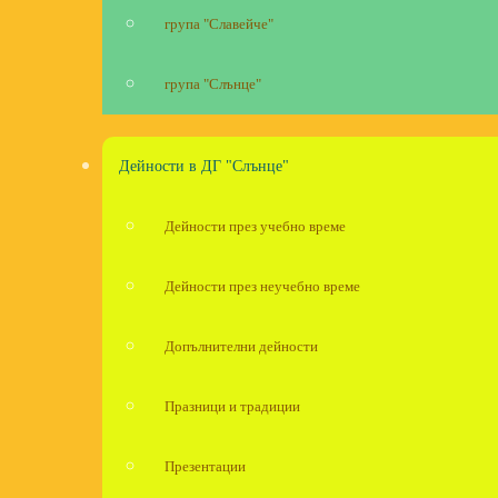
група "Славейче"
група "Слънце"
Дейности в ДГ "Слънце"
Дейности през учебно време
Дейности през неучебно време
Допълнителни дейности
Празници и традиции
Презентации