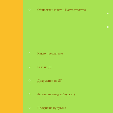
Обществен съвет и Настоятелство
Какво предлагаме
База на ДГ
Документи на ДГ
Финансов модул (бюджет)
Профил на купувача