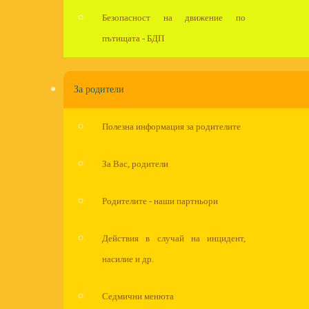
Безопасност на движение по
пътищата - БДП
За родители
Полезна информация за родителите
За Вас, родители
Родителите - наши партньори
Действия в случай на инцидент,
насилие и др.
Седмични менюта