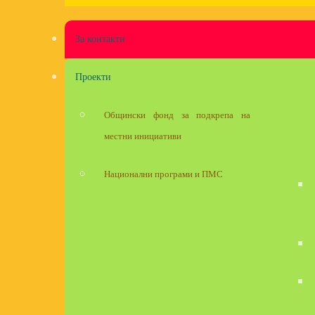
За контакти
Проекти
Общински фонд за подкрепа на
местни инициативи
Национални програми и ПМС