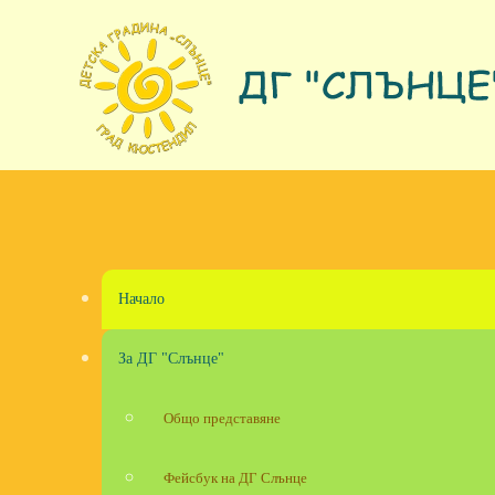
Skip to main content
Начало
За ДГ "Слънце"
Общо представяне
Фейсбук на ДГ Слънце