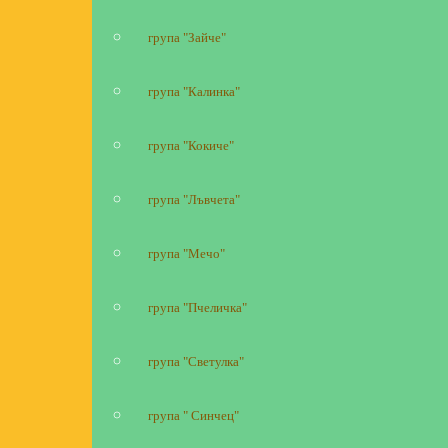
група "Зайче"
група "Калинка"
група "Кокиче"
група "Лъвчета"
група "Мечо"
група "Пчеличка"
група "Светулка"
група " Синчец"