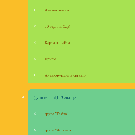
Дневен режим
50 години ОДЗ
Карта на сайта
Прием
Антикорупция и сигнали
Групите на ДГ "Слънце"
група "Гъбка"
група "Детелина"