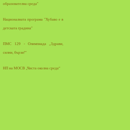
образователна среда"
Националната програма "Хубаво е в
детската градина"
ПМС 129 - Олимпиада „Здрави,
силни, бързи!“
НП на МОСВ „Чиста околна среда“