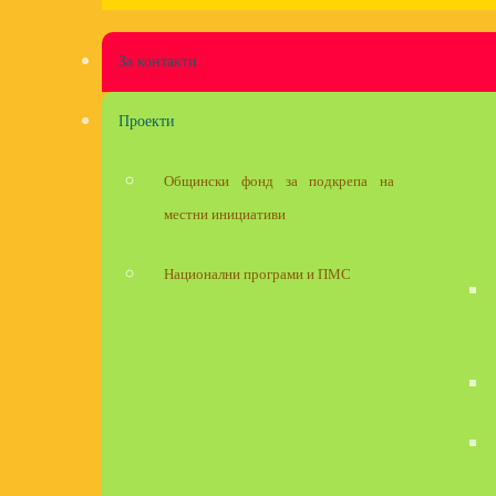
За контакти
Проекти
Общински фонд за подкрепа на
местни инициативи
Национални програми и ПМС