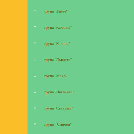
група "Зайче"
група "Калинка"
група "Кокиче"
група "Лъвчета"
група "Мечо"
група "Пчеличка"
група "Светулка"
група " Синчец"