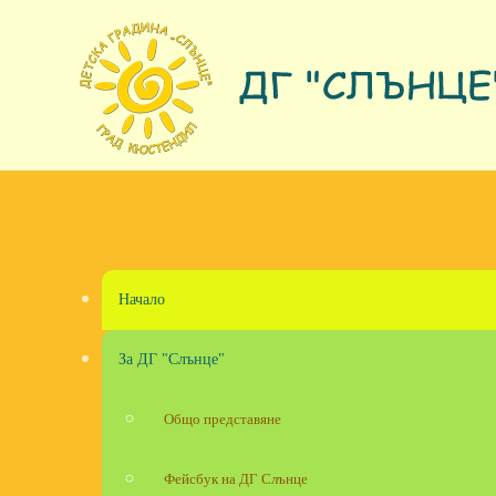
Skip to main content
Начало
За ДГ "Слънце"
Общо представяне
Фейсбук на ДГ Слънце