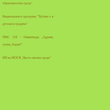
образователна среда"
Националната програма "Хубаво е в
детската градина"
ПМС 129 - Олимпиада „Здрави,
силни, бързи!“
НП на МОСВ „Чиста околна среда“