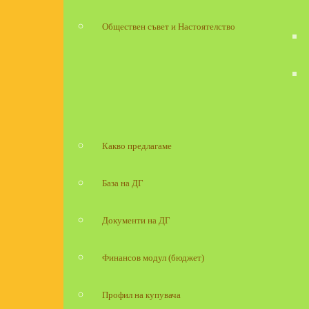
Обществен съвет и Настоятелство
Какво предлагаме
База на ДГ
Документи на ДГ
Финансов модул (бюджет)
Профил на купувача