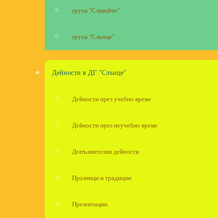
група "Славейче"
група "Слънце"
Дейности в ДГ "Слънце"
Дейности през учебно време
Дейности през неучебно време
Допълнителни дейности
Празници и традиции
Презентации