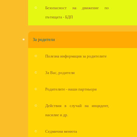
Безопасност на движение по
пътищата - БДП
За родители
Полезна информация за родителите
За Вас, родители
Родителите - наши партньори
Действия в случай на инцидент,
насилие и др.
Седмични менюта