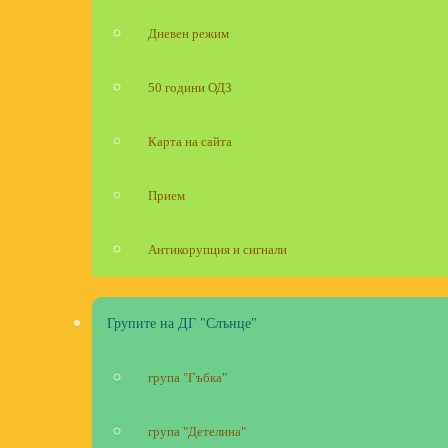
Дневен режим
50 години ОДЗ
Карта на сайта
Прием
Антикорупция и сигнали
Групите на ДГ "Слънце"
група "Гъбка"
група "Детелина"